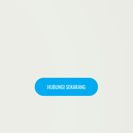
HUBUNGI SEKARANG