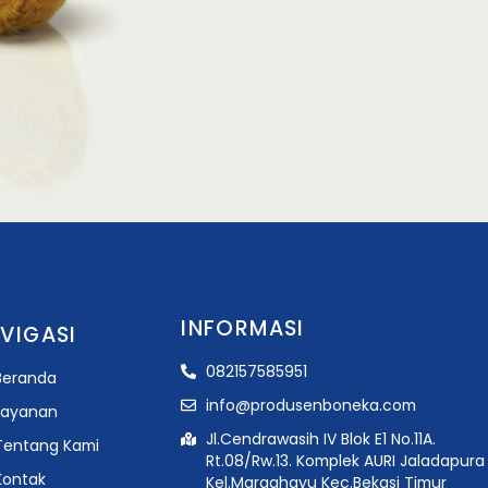
INFORMASI
VIGASI
082157585951
Beranda
info@produsenboneka.com
Layanan
Jl.Cendrawasih IV Blok E1 No.11A.
Tentang Kami
Rt.08/Rw.13. Komplek AURI Jaladapura
Kontak
Kel.Margahayu Kec.Bekasi Timur